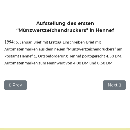
Aufstellung des ersten
“Münzwertzeíchendruckers" in Hennef
1994
: 5. Januar, Brief mit Ersttag-Einschreiben-Brief mit
Automatenmarken aus dem neuen “Münzwertzeichendruckers” am
Postamt Hennef 1, Ortsbeförderung Hennef portogerecht 4,50 DM,
Automatenmarken zum Nennwert von 4,00 DM und 0,50 DM
Previous article: 6.8.2 (50) Das Postamt Hennef (Sieg) 1948 
Next articl
Prev
Next