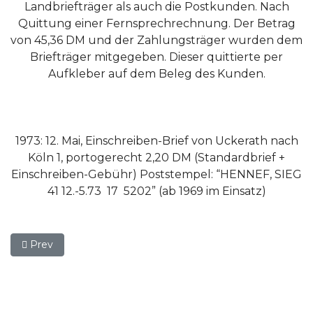
Landbriefträger als auch die Postkunden. Nach
Quittung einer Fernsprechrechnung. Der Betrag
von 45,36 DM und der Zahlungsträger wurden dem
Briefträger mitgegeben. Dieser quittierte per
Aufkleber auf dem Beleg des Kunden.
1973: 12. Mai, Einschreiben-Brief von Uckerath nach
Köln 1, portogerecht 2,20 DM (Standardbrief +
Einschreiben-Gebühr) Poststempel: “HENNEF, SIEG
41 12.-5.73 17 5202” (ab 1969 im Einsatz)
Previous article: 10.0 (02) Postamt der Deutschen Bundespos
Prev