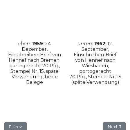
oben
:
1959
: 24.
unten
:
1962
: 12.
Dezember,
September,
Einschreiben-Brief von
Einschreiben-Brief
Hennef nach Bremen,
von Hennef nach
portegerecht 70 Pfg.,
Wiesbaden,
Stempel Nr. 15, späte
portogerecht
Verwendung, beide
70 Pfg., Stempel Nr. 15
Belege
(späte Verwendung)
Previous article: 6.8.2 (03) Das Postamt Hennef (Sieg) 1948 
Next articl
Prev
Next