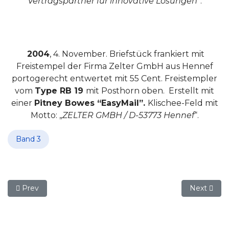
Vertragspartner für innovative Lösungen
“.
2004
, 4. November. Briefstück frankiert mit
Freistempel der Firma Zelter GmbH aus Hennef
portogerecht entwertet mit 55 Cent. Freistempler
vom
Type RB 19
mit Posthorn oben.
Erstellt mit
einer
Pitney Bowes “EasyMail”.
Klischee-Feld mit
Motto: „
ZELTER GMBH / D-53773 Hennef
“.
Band 3
Previous article: 9.4.4 (05) Freistempler des Hennefer Han
Next artic
Prev
Next