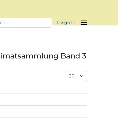
h
Sign In
Heimatsammlung Band 3
Display #