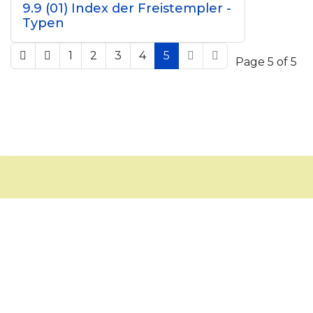
9.9 (01) Index der Freistempler -
Typen
1
2
3
4
5
Page 5 of 5